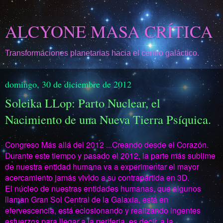
ALCYONE MASA CRÍTICA
Transformaciones planetarias hacia el centro galáctico.
domingo, 30 de diciembre de 2012
Soleika LLop: Parto Nuclear, el
Nacimiento de una Nueva Tierra Psíquica.
Congreso Más allá del 2012 ...Creando desde el Corazón.
Durante este tiempo y pasado el 2012, la parte más sublime
de nuestra entidad humana va a experimentar el mayor
acercamiento jamás vivido a su contrapartida en 3D.
El núcleo de nuestras entidades humanas, que algunos
llaman Gran Sol Central de la Galaxia, está en
efervescencia, está eclosionando y realizando ingentes
esfuerzos para llegar a la periferia, es decir, a la