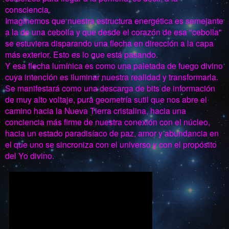
consciencia.
Imaginemos que nuestra estructura energética es semejante
a la de una cebolla y que desde el corazón de esa "cebolla"
se estuviera disparando una flecha en dirección a la capa
más exterior. Esto es lo que está pasando.
Y esa flecha lumínica es como una paletada de fuego divino
cuya intención es iluminar nuestra realidad y transformarla.
Se manifestará como una descarga de bits de información
de muy alto voltaje, pura geometría sutil que nos abre el
camino hacia la Nueva Tierra cristalina, hacia una
conciencia más firme de nuestra conexión con el núcleo,
hacia un estado paradisíaco de paz, amor y abundancia en
el que uno se sincroniza con el universo y con el propósito
del Yo divino.