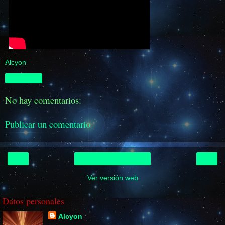
Alcyon
Compartir
No hay comentarios:
Publicar un comentario
‹
›
Inicio
Ver versión web
Datos personales
Alcyon